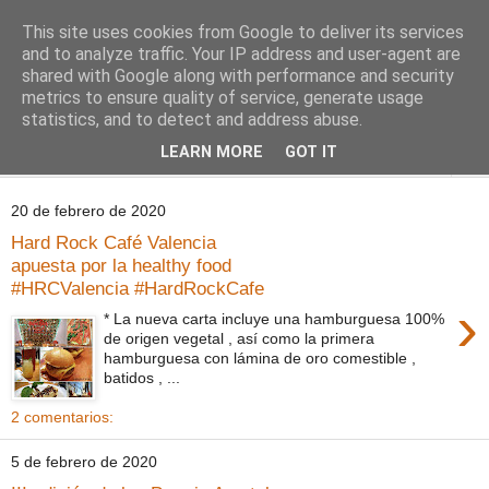
This site uses cookies from Google to deliver its services
Comoju
and to analyze traffic. Your IP address and user-agent are
shared with Google along with performance and security
metrics to ensure quality of service, generate usage
La Cocina del Día a Día y el día a día de la Gastronomía
statistics, and to detect and address abuse.
LEARN MORE
GOT IT
▼
20 de febrero de 2020
Hard Rock Café Valencia
apuesta por la healthy food
#HRCValencia #HardRockCafe
›
* La nueva carta incluye una hamburguesa 100%
de origen vegetal , así como la primera
hamburguesa con lámina de oro comestible ,
batidos , ...
2 comentarios:
5 de febrero de 2020