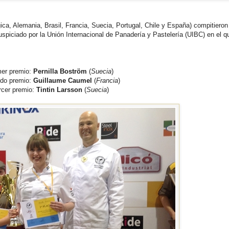
ca, Alemania, Brasil, Francia, Suecia, Portugal, Chile y España) compitieron
iciado por la Unión Internacional de Panadería y Pastelería (UIBC) en el q
mer premio:
Pernilla Boström
(
Suecia
)
do premio:
Guillaume Caumel
(
Francia
)
rcer premio:
Tintin Larsson
(
Suecia
)