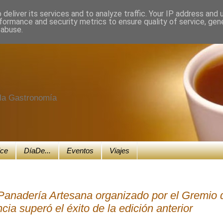
deliver its services and to analyze traffic. Your IP address and
formance and security metrics to ensure quality of service, ge
 abuse.
e la Gastronomía
ice
DíaDe...
Eventos
Viajes
 Panadería Artesana organizado por el Gremio 
ia superó el éxito de la edición anterior