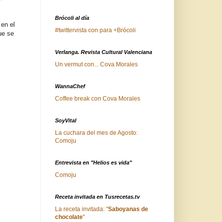
Brócoli al día
 en el
#twittervista con para +Brócoli
ue se
Verlanga. Revista Cultural Valenciana
Un vermut con... Cova Morales
WannaChef
Coffee break con Cova Morales
SoyVital
La cuchara del mes de Agosto:
Comoju
Entrevista en "Helios es vida"
Comoju
Receta invitada en Tusrecetas.tv
La receta invitada: "
Saboyanas de
chocolate
"