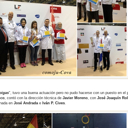
pigas
", tuvo una buena actuación pero no pudo hacerse con un puesto en el p
nco
, contó con la dirección técnica de
Javier Moreno
, con
José Joaquín Ro
arnada en
José Andrada
e
Iván P. Cives
.