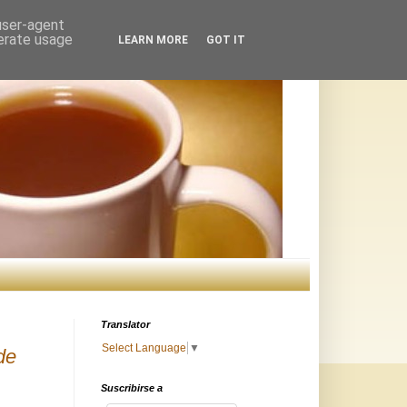
 user-agent
nerate usage
LEARN MORE
GOT IT
Translator
Select Language
▼
de
Suscribirse a