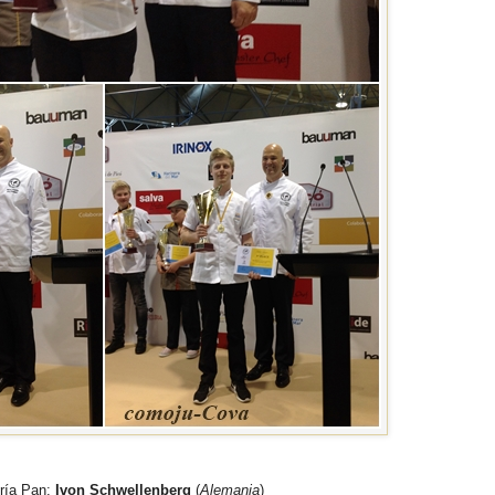
ría Pan:
Ivon Schwellenberg
(
Alemania
)