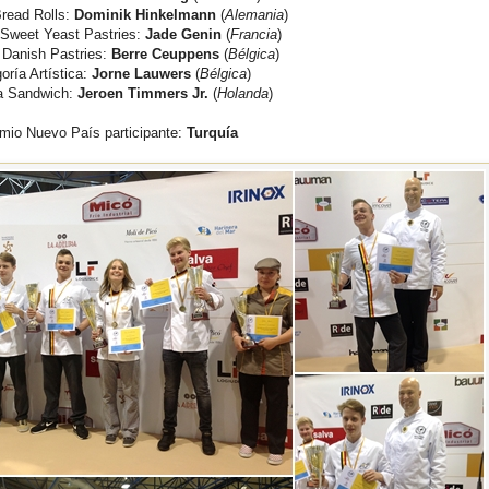
Bread Rolls:
Dominik Hinkelmann
(
Alemania
)
 Sweet Yeast Pastries:
Jade Genin
(
Francia
)
 Danish Pastries:
Berre Ceuppens
(
Bélgica
)
oría Artística:
Jorne Lauwers
(
Bélgica
)
ía Sandwich:
Jeroen Timmers Jr.
(
Holanda
)
emio Nuevo País participante:
Turquía