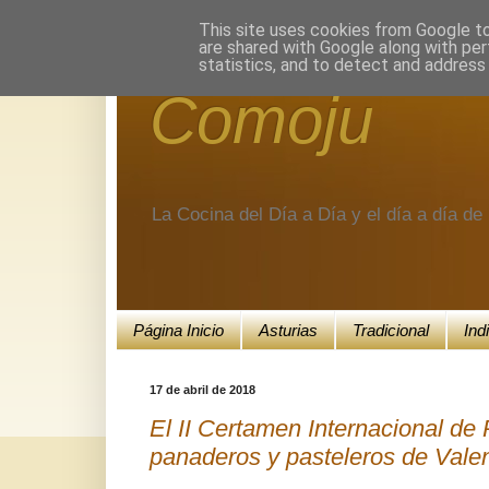
Encuéntranos en Google+.
This site uses cookies from Google to 
are shared with Google along with per
statistics, and to detect and address
Comoju
La Cocina del Día a Día y el día a día d
Página Inicio
Asturias
Tradicional
Ind
17 de abril de 2018
El II Certamen Internacional de
panaderos y pasteleros de Valenc