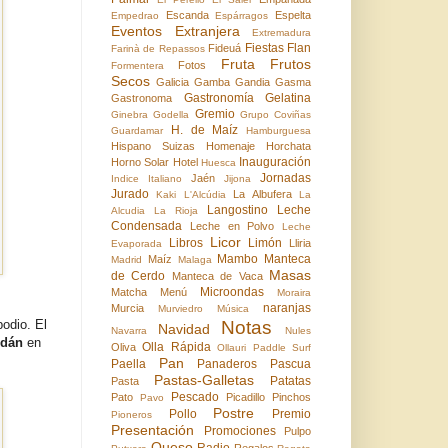
Escanda
Espelta
Empedrao
Espárragos
Eventos
Extranjera
Extremadura
Fiestas
Flan
Fideuá
Farinà de Repassos
Fruta
Frutos
Fotos
Formentera
Secos
Galicia
Gamba
Gandia
Gasma
Gastronomía
Gelatina
Gastronoma
Gremio
Ginebra
Godella
Grupo Coviñas
H. de Maíz
Guardamar
Hamburguesa
Hispano Suizas
Homenaje
Horchata
Inauguración
Horno Solar
Hotel
Huesca
Jornadas
Jaén
Indice
Italiano
Jijona
Jurado
La Albufera
Kaki
L'Alcúdia
La
Langostino
Leche
Alcudia
La Rioja
Condensada
Leche en Polvo
Leche
Licor
Libros
Limón
Lliria
Evaporada
Mambo
Manteca
Maíz
Madrid
Malaga
Masas
de Cerdo
Manteca de Vaca
Microondas
Matcha
Menú
Moraira
naranjas
Murcia
Murviedro
Música
odio. El
Notas
Navidad
Navarra
Nules
ldán
en
Olla Rápida
Oliva
Ollauri
Paddle Surf
Pan
Paella
Panaderos
Pascua
Pastas-Galletas
Patatas
Pasta
Pescado
Pato
Picadillo
Pinchos
Pavo
Postre
Pollo
Premio
Pioneros
Presentación
Promociones
Pulpo
Queso
Radio
Regalos