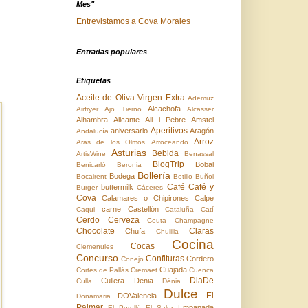
Mes"
Entrevistamos a Cova Morales
Entradas populares
Etiquetas
Aceite de Oliva Virgen Extra
Ademuz
Alcachofa
Airfryer
Ajo Tierno
Alcasser
Alhambra
Alicante
All i Pebre
Amstel
Aperitivos
aniversario
Aragón
Andalucía
Arroz
Aras de los Olmos
Arroceando
Asturias
Bebida
ArtisWine
Benassal
BlogTrip
Bobal
Benicarló
Beronia
Bollería
Bodega
Bocairent
Botillo
Buñol
Café
Café y
buttermilk
Burger
Cáceres
Cova
Calamares o Chipirones
Calpe
carne
Castellón
Caqui
Cataluña
Catí
Cerdo
Cerveza
Ceuta
Champagne
Chocolate
Claras
Chufa
Chulilla
Cocina
Cocas
Clemenules
Concurso
Confituras
Cordero
Conejo
Cuajada
Cortes de Pallás
Cremaet
Cuenca
DiaDe
Cullera
Denia
Culla
Dénia
Dulce
El
DOValencia
Donamaria
Palmar
Empanada
El Perelló
El Saler