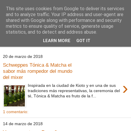
This site uses cookies from Google to deliver its services
Comoju
and to analyze traffic. Your IP address and user-agent are
shared with Google along with performance and security
metrics to ensure quality of service, generate usage
La Cocina del Día a Día y el día a día de la Gastronomía
statistics, and to detect and address abuse.
LEARN MORE
GOT IT
▼
20 de marzo de 2018
Schweppes Tónica & Matcha el
sabor más rompedor del mundo
del mixer
›
Inspirada en la ciudad de Kioto y en una de sus
tradiciones más representativas, la ceremonia del
té, Tónica & Matcha es fruto de la f...
1 comentario:
14 de marzo de 2018