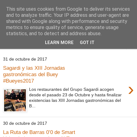
This site uses cookies from Google to deliver its services
Comoju
and to analyze traffic. Your IP address and user-agent are
shared with Google along with performance and security
metrics to ensure quality of service, generate usage
La Cocina del Día a Día y el día a día de la Gastronomía
statistics, and to detect and address abuse.
LEARN MORE
GOT IT
▼
31 de octubre de 2017
Sagardi y las XIII Jornadas
gastronómicas del Buey
#Bueyes2017
›
Los restaurantes del Grupo Sagardi acogen
desde el pasado 23 de Octubre y hasta finalizar
existencias las XIII Jornadas gastronómicas del
B...
30 de octubre de 2017
La Ruta de Barras 0’0 de Smart