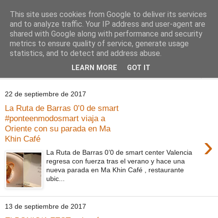
This site uses cookies from Google to deliver its services
Comoju
and to analyze traffic. Your IP address and user-agent are
shared with Google along with performance and security
metrics to ensure quality of service, generate usage
La Cocina del Día a Día y el día a día de la Gastronomía
statistics, and to detect and address abuse.
LEARN MORE
GOT IT
▼
22 de septiembre de 2017
La Ruta de Barras 0’0 de smart
#ponteenmodosmart viaja a
Oriente con su parada en Ma
›
Khin Café
La Ruta de Barras 0’0 de smart center Valencia
regresa con fuerza tras el verano y hace una
nueva parada en Ma Khin Café , restaurante
ubic...
13 de septiembre de 2017