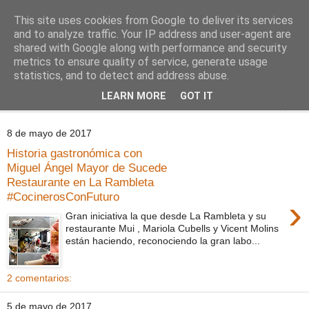
This site uses cookies from Google to deliver its services
Comoju
and to analyze traffic. Your IP address and user-agent are
shared with Google along with performance and security
metrics to ensure quality of service, generate usage
La Cocina del Día a Día y el día a día de la Gastronomía
statistics, and to detect and address abuse.
LEARN MORE
GOT IT
▼
8 de mayo de 2017
Historia gastronómica con
Miguel Ángel Mayor de Sucede
Restaurante en La Rambleta
#CocinerosConFuturo
›
Gran iniciativa la que desde La Rambleta y su
restaurante Mui , Mariola Cubells y Vicent Molins
están haciendo, reconociendo la gran labo...
2 comentarios:
5 de mayo de 2017