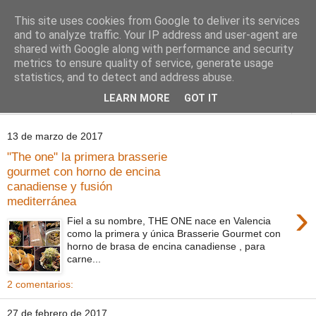
This site uses cookies from Google to deliver its services
Comoju
and to analyze traffic. Your IP address and user-agent are
shared with Google along with performance and security
metrics to ensure quality of service, generate usage
La Cocina del Día a Día y el día a día de la Gastronomía
statistics, and to detect and address abuse.
LEARN MORE
GOT IT
▼
13 de marzo de 2017
"The one" la primera brasserie
gourmet con horno de encina
canadiense y fusión
mediterránea
›
Fiel a su nombre, THE ONE nace en Valencia
como la primera y única Brasserie Gourmet con
horno de brasa de encina canadiense , para
carne...
2 comentarios:
27 de febrero de 2017