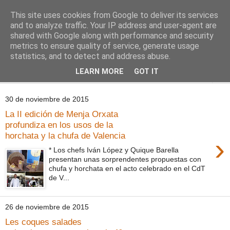
This site uses cookies from Google to deliver its services
Comoju
and to analyze traffic. Your IP address and user-agent are
shared with Google along with performance and security
metrics to ensure quality of service, generate usage
La Cocina del Día a Día y el día a día de la Gastronomía
statistics, and to detect and address abuse.
LEARN MORE
GOT IT
▼
30 de noviembre de 2015
La II edición de Menja Orxata
profundiza en los usos de la
horchata y la chufa de Valencia
›
* Los chefs Iván López y Quique Barella
presentan unas sorprendentes propuestas con
chufa y horchata en el acto celebrado en el CdT
de V...
26 de noviembre de 2015
Les coques salades