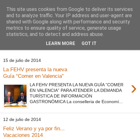
This site uses cookies from Google to deliver its services
Comoju
and to analyze traffic. Your IP address and user-agent are
shared with Google along with performance and security
metrics to ensure quality of service, generate usage
La Cocina del Día a Día y el día a día de la Gastronomía
statistics, and to detect and address abuse.
LEARN MORE
GOT IT
▼
15 de julio de 2014
La FEHV presenta la nueva
Guía “Comer en Valencia”
›
LA FEHV PRESENTA LA NUEVA GUÍA “COMER
EN VALENCIA” PARA ATENDER LA DEMANDA
TURÍSTICA DE INFORMACIÓN
GASTRONÓMICA La conselleria de Economí...
12 de julio de 2014
Feliz Verano y ya por fin...
Vacaciones 2014