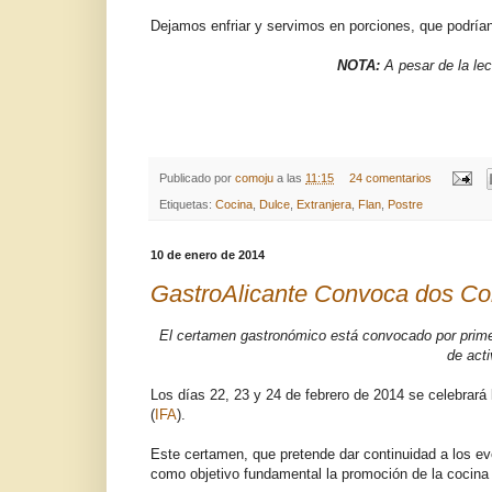
Dejamos enfriar y servimos en porciones, que podría
NOTA:
A pesar de la lec
Publicado por
comoju
a las
11:15
24 comentarios
Etiquetas:
Cocina
,
Dulce
,
Extranjera
,
Flan
,
Postre
10 de enero de 2014
GastroAlicante Convoca dos Co
El certamen gastronómico está convocado por primer
de act
Los días 22, 23 y 24 de febrero de 2014 se celebrará
(
IFA
).
Este certamen, que pretende dar continuidad a los ev
como objetivo fundamental la promoción de la cocina p