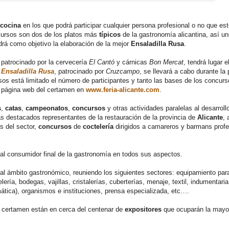
 cocina
en los que podrá participar cualquier persona profesional o no que es
ncursos son dos de los platos más
típicos
de la gastronomía alicantina, así un
drá como objetivo la elaboración de la mejor
Ensaladilla Rusa
.
 patrocinado por la cervecería
El Cantó
y cárnicas
Bon Mercat
, tendrá lugar e
 Ensaladilla Rusa
, patrocinado por
Cruzcampo
, se llevará a cabo durante la
asos está limitado el número de participantes y tanto las bases de los concu
la página web del certamen en
www.feria-alicante.com
.
s
,
catas
,
campeonatos
,
concursos
y otras actividades paralelas al desarroll
s destacados representantes de la restauración de la provincia de
Alicante
,
s del sector,
concursos
de
coctelería
dirigidos a camareros y barmans profe
y al consumidor final de la gastronomía en todos sus aspectos.
 al ámbito gastronómico, reuniendo los siguientes sectores: equipamiento par
ería, bodegas, vajillas, cristalerías, cuberterías, menaje, textil, indumentaria
omática), organismos e instituciones, prensa especializada, etc….
l certamen están en cerca del centenar de
expositores
que ocuparán la mayor