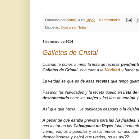
Publicado por
comoju
a las
18:22
5 comentarios
Etiquetas:
Concurso
,
Notas
8 de enero de 2014
Galletas de Cristal
Cuando te pones a mirar la lista de recetas
pendient
Galletas de Cristal
, con cara a la
Navidad
y hacer p
La verdad es que es de esas
recetas
que tengo guar
Pasaron las Navidades y la receta quedó en
lista de
desconectada
entre los
viajes
y los líos de
cocina
y
Así que que hacía... la publicaba despues o la dejab
A pesar de que estaba prevista para las
Navidades
,
recolectar en las
Cabalgatas de Reyes
(una costumbr
viene), vamos a ponerlas y así al menos, un uso qu
deshaciéndose y habrá que tirarlos, no es así??