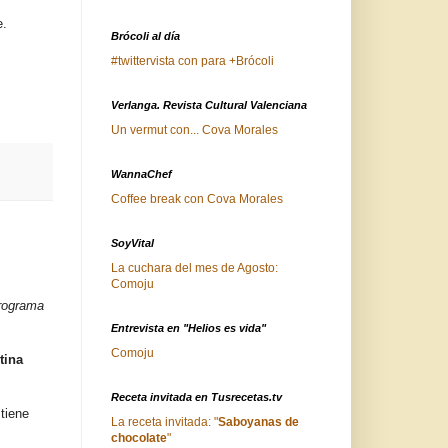
e.
Brócoli al día
#twittervista con para +Brócoli
Verlanga. Revista Cultural Valenciana
Un vermut con... Cova Morales
WannaChef
Coffee break con Cova Morales
SoyVital
La cuchara del mes de Agosto:
Comoju
programa
Entrevista en "Helios es vida"
Comoju
tina
Receta invitada en Tusrecetas.tv
tiene
La receta invitada: "
Saboyanas de
chocolate
"