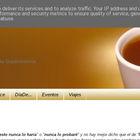
deliver its services and to analyze traffic. Your IP address and
formance and security metrics to ensure quality of service, ge
 abuse.
e la Gastronomía
ice
DíaDe...
Eventos
Viajes
esto nunca lo haría
" o "
nunca lo probaré
" y no hay mejor dicho que el de "