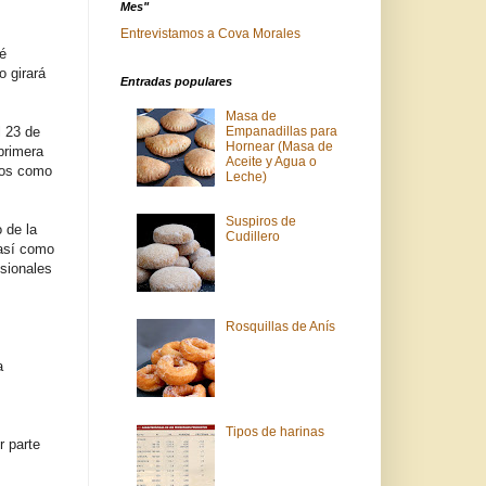
Mes"
Entrevistamos a Cova Morales
té
o girará
Entradas populares
Masa de
l 23 de
Empanadillas para
Hornear (Masa de
 primera
Aceite y Agua o
rsos como
Leche)
Suspiros de
o de la
Cudillero
 así como
sionales
Rosquillas de Anís
a
Tipos de harinas
 parte