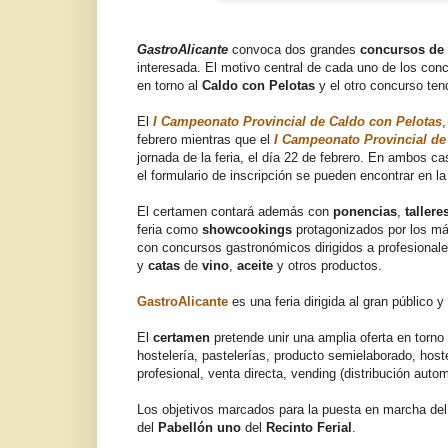
GastroAlicante
convoca dos grandes
concursos de
interesada. El motivo central de cada uno de los co
en torno al
Caldo con Pelotas
y el otro concurso ten
El
I Campeonato Provincial de Caldo con Pelotas
,
febrero mientras que el
I Campeonato Provincial de
jornada de la feria, el día 22 de febrero. En ambos c
el formulario de inscripción se pueden encontrar en 
El certamen contará además con
ponencias
,
tallere
feria como
showcookings
protagonizados por los má
con concursos gastronómicos dirigidos a profesionale
y
catas
de
vino
,
aceite
y otros productos.
GastroAlicante
es una feria dirigida al gran público 
El
certamen
pretende unir una amplia oferta en torno
hostelería, pastelerías, producto semielaborado, hostel
profesional, venta directa, vending (distribución aut
Los objetivos marcados para la puesta en marcha de
del
Pabellón uno
del
Recinto Ferial
.