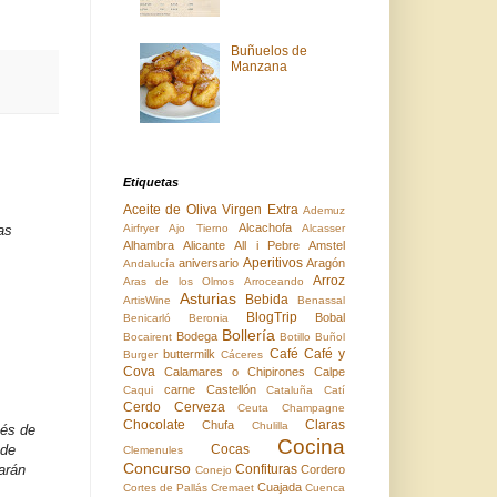
Buñuelos de
Manzana
Etiquetas
Aceite de Oliva Virgen Extra
Ademuz
Alcachofa
Airfryer
Ajo Tierno
Alcasser
as
Alhambra
Alicante
All i Pebre
Amstel
Aperitivos
aniversario
Aragón
Andalucía
Arroz
Aras de los Olmos
Arroceando
Asturias
Bebida
ArtisWine
Benassal
BlogTrip
Bobal
Benicarló
Beronia
Bollería
Bodega
Bocairent
Botillo
Buñol
Café
Café y
buttermilk
Burger
Cáceres
Cova
Calamares o Chipirones
Calpe
carne
Castellón
Caqui
Cataluña
Catí
Cerdo
Cerveza
Ceuta
Champagne
Chocolate
Claras
Chufa
Chulilla
és de
Cocina
Cocas
nde
Clemenules
Concurso
Confituras
arán
Cordero
Conejo
Cuajada
Cortes de Pallás
Cremaet
Cuenca