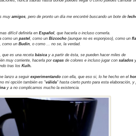
ituaciones, nunca sabrás hasta donde puedes llegar o como puedes cambiar s
os muy
amigos
, pero de pronto un día me encontré buscando un bote de
lech
as difícil definirla en
Español
, que hacerla o incluso comerla.
rla como un
pastel
, como un
Bizcocho
(aunque no es esponjoso), como un
fl
o), como un
Budin
, o como ... no se, la verdad.
, que es una receta
básica
y a partir de ésta, se pueden hacer miles de
ién muy corriente, hacerla por
capas
de colores e incluso jugar con
salados
y
ndo tras los
Kuih.
e lanzo a seguir
experimentando
con ella, que eso si, lo he hecho en el
ho
mo mi opción también es "
válida
" hasta cierto punto para esta elaboración, y
ina
y a no complicarnos mucho la existencia.