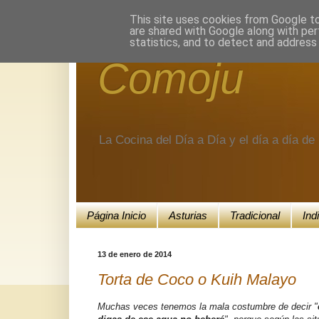
Encuéntranos en Google+.
This site uses cookies from Google to 
are shared with Google along with per
statistics, and to detect and address
Comoju
La Cocina del Día a Día y el día a día d
Página Inicio
Asturias
Tradicional
Ind
13 de enero de 2014
Torta de Coco o Kuih Malayo
Muchas veces tenemos la mala costumbre de decir "