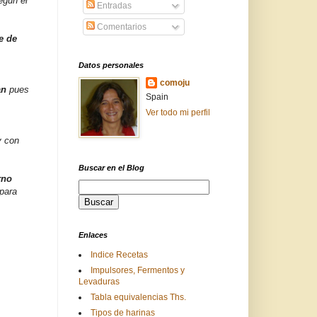
egún el
Entradas
Comentarios
e de
Datos personales
comoju
an
pues
Spain
Ver todo mi perfil
 con
Buscar en el Blog
rno
 para
Enlaces
Indice Recetas
Impulsores, Fermentos y
Levaduras
Tabla equivalencias Ths.
Tipos de harinas