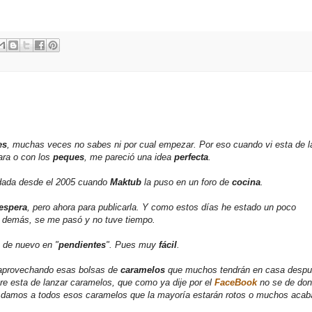
es
, muchas veces no sabes ni por cual empezar. Por eso cuando vi esta de l
ara o con los
peques
, me pareció una idea
perfecta
.
dada desde el 2005 cuando
Maktub
la puso en un foro de
cocina
.
 espera
, pero ahora para publicarla. Y como estos días he estado un poco
 demás, se me pasó y no tuve tiempo.
a de nuevo en "
pendientes
". Pues muy
fácil
.
 aprovechando esas bolsas de
caramelos
que muchos tendrán en casa despu
e esta de lanzar caramelos, que como ya dije por el
FaceBook
no se de do
e damos a todos esos caramelos que la mayoría estarán rotos o muchos acab