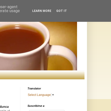
 user-agent
nerate usage
LEARN MORE
GOT IT
Translator
Select Language
▼
Suscribirse a
Nunca