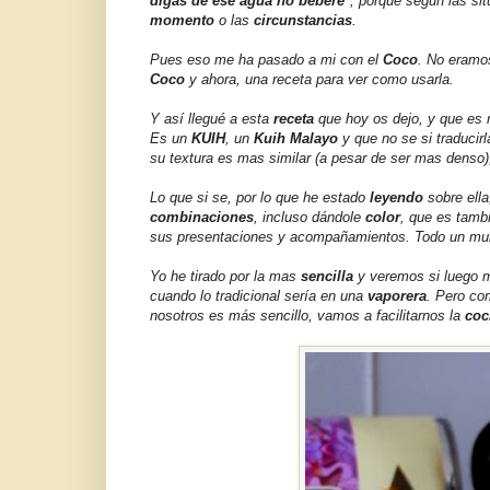
digas de ese agua no beberé
", porque según las s
momento
o las
circunstancias
.
Pues eso me ha pasado a mi con el
Coco
. No eram
Coco
y ahora, una receta para ver como usarla.
Y así llegué a esta
receta
que hoy os dejo, y que es m
Es un
KUIH
, un
Kuih Malayo
y que no se si traduci
su textura es mas similar (a pesar de ser mas dens
Lo que si se, por lo que he estado
leyendo
sobre ella
combinaciones
, incluso dándole
color
, que es tamb
sus presentaciones y acompañamientos. Todo un mu
Yo he tirado por la mas
sencilla
y veremos si luego m
cuando lo tradicional sería en una
vaporera
. Pero co
nosotros es más sencillo, vamos a facilitarnos la
coc