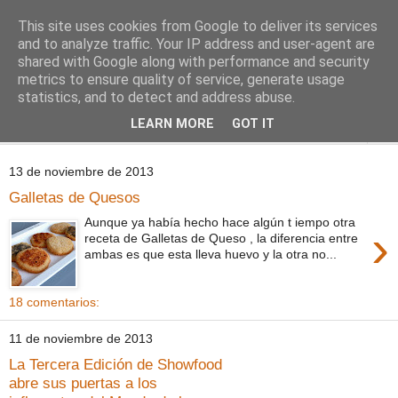
This site uses cookies from Google to deliver its services
Comoju
and to analyze traffic. Your IP address and user-agent are
shared with Google along with performance and security
metrics to ensure quality of service, generate usage
La Cocina del Día a Día y el día a día de la Gastronomía
statistics, and to detect and address abuse.
LEARN MORE
GOT IT
▼
13 de noviembre de 2013
Galletas de Quesos
Aunque ya había hecho hace algún t iempo otra
›
receta de Galletas de Queso , la diferencia entre
ambas es que esta lleva huevo y la otra no...
18 comentarios:
11 de noviembre de 2013
La Tercera Edición de Showfood
abre sus puertas a los