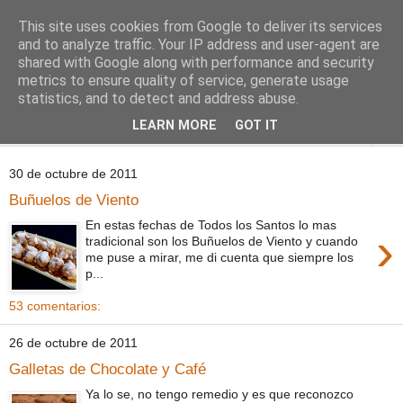
This site uses cookies from Google to deliver its services
Comoju
and to analyze traffic. Your IP address and user-agent are
shared with Google along with performance and security
metrics to ensure quality of service, generate usage
La Cocina del Día a Día y el día a día de la Gastronomía
statistics, and to detect and address abuse.
LEARN MORE
GOT IT
▼
30 de octubre de 2011
Buñuelos de Viento
En estas fechas de Todos los Santos lo mas
›
tradicional son los Buñuelos de Viento y cuando
me puse a mirar, me di cuenta que siempre los
p...
53 comentarios:
26 de octubre de 2011
Galletas de Chocolate y Café
Ya lo se, no tengo remedio y es que reconozco