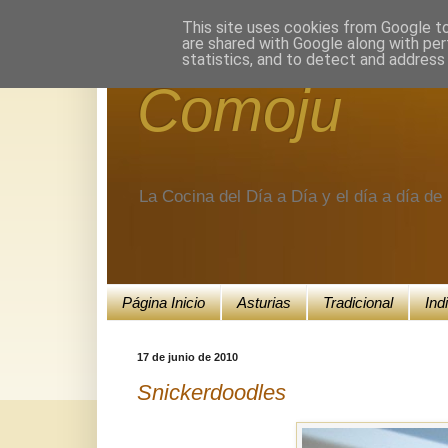
Encuéntranos en Google+.
This site uses cookies from Google to 
are shared with Google along with per
statistics, and to detect and address
Comoju
La Cocina del Día a Día y el día a día d
Página Inicio
Asturias
Tradicional
Ind
17 de junio de 2010
Snickerdoodles