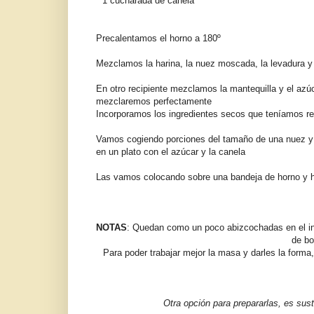
* 1 cucharada de canela
Precalentamos el horno a 180º
Mezclamos la harina, la nuez moscada, la levadura y
En otro recipiente mezclamos la mantequilla y el azú
mezclaremos perfectamente
Incorporamos los ingredientes secos que teníamos r
Vamos cogiendo porciones del tamaño de una nuez 
en un plato con el azúcar y la canela
Las vamos colocando sobre una bandeja de horno y 
NOTAS
: Quedan como un poco abizcochadas en el inte
de bo
Para poder trabajar mejor la masa y darles la forma
Otra opción para prepararlas, es sus