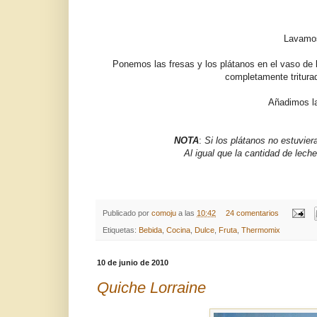
Lavamos 
Ponemos las fresas y los plátanos en el vaso de
completamente tritura
Añadimos la
NOTA
:
Si los plátanos no estuvie
Al igual que la cantidad de lech
Publicado por
comoju
a las
10:42
24 comentarios
Etiquetas:
Bebida
,
Cocina
,
Dulce
,
Fruta
,
Thermomix
10 de junio de 2010
Quiche Lorraine