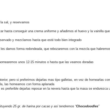
 la sal, y reservamos
car hasta conseguir una crema uniforme y añadimos el huevo y la vainilla que
eservado y mezclamos hasta que esté todo bien integrado
y les damos forma redondeada, que rebozaremos con la mezcla que habremo
hornearemos unos 12-15 minutos o hasta que las veamos doradas
rior, pero si preferimos dejarlas mas tipo galletas, en vez de hornearlas con
la, las horneamos con forma aplanada
, es preferible dejarlas reposar en la nevera hasta que la masa se endurezca
tituyendo 25 gr. de harina por cacao y así tendremos “
Chocodoodles
”