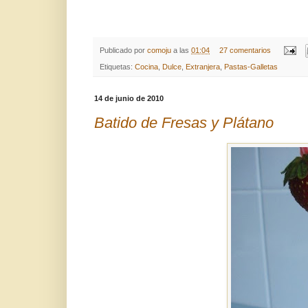
Publicado por
comoju
a las
01:04
27 comentarios
Etiquetas:
Cocina
,
Dulce
,
Extranjera
,
Pastas-Galletas
14 de junio de 2010
Batido de Fresas y Plátano