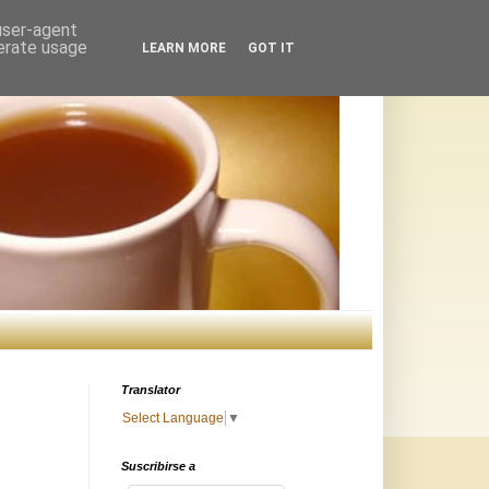
 user-agent
nerate usage
LEARN MORE
GOT IT
Translator
Select Language
▼
Suscribirse a