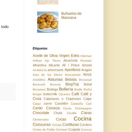
Buñuelos de
Manzana
 todo
Etiquetas
Aceite de Oliva Virgen Extra
Ademuz
Alcachofa
Airfryer
Ajo Tierno
Alcasser
Alhambra
Alicante
All i Pebre
Amstel
Aperitivos
aniversario
Aragón
Andalucía
Arroz
Aras de los Olmos
Arroceando
Asturias
Bebida
ArtisWine
Benassal
BlogTrip
Bobal
Benicarló
Beronia
Bollería
Bodega
Bocairent
Botillo
Buñol
Café
Café y
buttermilk
Burger
Cáceres
Cova
Calamares o Chipirones
Calpe
carne
Castellón
Caqui
Cataluña
Catí
Cerdo
Cerveza
Ceuta
Champagne
Chocolate
Claras
Chufa
Chulilla
Cocina
Cocas
Clemenules
Concurso
Confituras
Cordero
Conejo
Cuajada
Cortes de Pallás
Cremaet
Cuenca