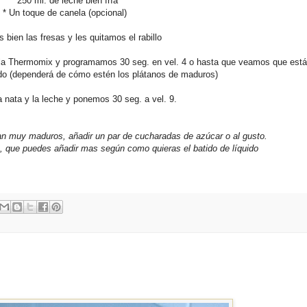
* 250 ml. de leche bien fría
* Un toque de canela (opcional)
bien las fresas y les quitamos el rabillo
 la Thermomix y programamos 30 seg. en vel. 4 o hasta que veamos que está
do (dependerá de cómo estén los plátanos de maduros)
 nata y la leche y ponemos 30 seg. a vel. 9.
ran muy maduros, añadir un par de cucharadas de azúcar o al gusto.
e, que puedes añadir mas según como quieras el batido de líquido