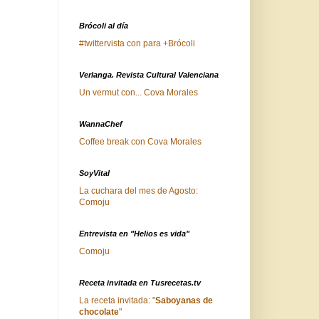
Brócoli al día
#twittervista con para +Brócoli
Verlanga. Revista Cultural Valenciana
Un vermut con... Cova Morales
WannaChef
Coffee break con Cova Morales
SoyVital
La cuchara del mes de Agosto:
Comoju
Entrevista en "Helios es vida"
Comoju
Receta invitada en Tusrecetas.tv
La receta invitada: "
Saboyanas de
chocolate
"