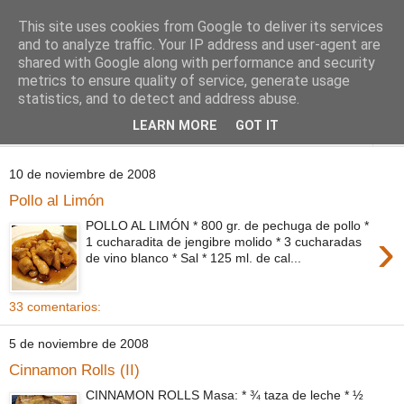
This site uses cookies from Google to deliver its services
Comoju
and to analyze traffic. Your IP address and user-agent are
shared with Google along with performance and security
metrics to ensure quality of service, generate usage
La Cocina del Día a Día y el día a día de la Gastronomía
statistics, and to detect and address abuse.
LEARN MORE
GOT IT
▼
10 de noviembre de 2008
Pollo al Limón
POLLO AL LIMÓN * 800 gr. de pechuga de pollo *
›
1 cucharadita de jengibre molido * 3 cucharadas
de vino blanco * Sal * 125 ml. de cal...
33 comentarios:
5 de noviembre de 2008
Cinnamon Rolls (II)
CINNAMON ROLLS Masa: * ¾ taza de leche * ½