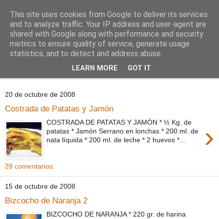
This site uses cookies from Google to deliver its services
Comoju
and to analyze traffic. Your IP address and user-agent are
shared with Google along with performance and security
metrics to ensure quality of service, generate usage
La Cocina del Día a Día y el día a día de la Gastronomía
statistics, and to detect and address abuse.
LEARN MORE
GOT IT
▼
20 de octubre de 2008
Costrada de Patatas y Jamón
COSTRADA DE PATATAS Y JAMÓN * ½ Kg. de
›
patatas * Jamón Serrano en lonchas * 200 ml. de
nata líquida * 200 ml. de leche * 2 huevos *...
28 comentarios:
15 de octubre de 2008
Bizcocho de Naranja 2
BIZCOCHO DE NARANJA * 220 gr. de harina