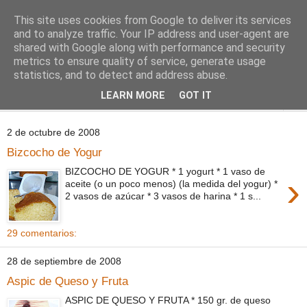
This site uses cookies from Google to deliver its services
Comoju
and to analyze traffic. Your IP address and user-agent are
shared with Google along with performance and security
metrics to ensure quality of service, generate usage
La Cocina del Día a Día y el día a día de la Gastronomía
statistics, and to detect and address abuse.
LEARN MORE
GOT IT
▼
2 de octubre de 2008
Bizcocho de Yogur
BIZCOCHO DE YOGUR * 1 yogurt * 1 vaso de
›
aceite (o un poco menos) (la medida del yogur) *
2 vasos de azúcar * 3 vasos de harina * 1 s...
29 comentarios:
28 de septiembre de 2008
Aspic de Queso y Fruta
ASPIC DE QUESO Y FRUTA * 150 gr. de queso