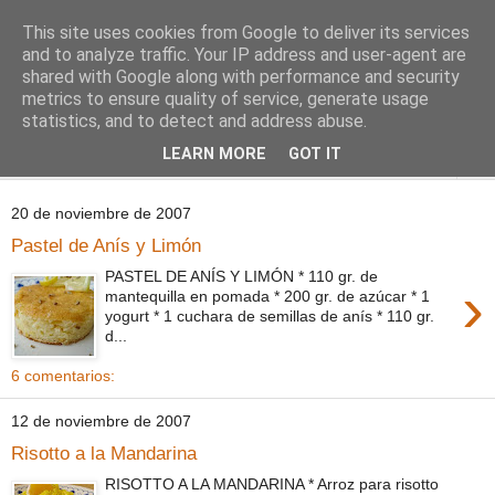
This site uses cookies from Google to deliver its services
Comoju
and to analyze traffic. Your IP address and user-agent are
shared with Google along with performance and security
metrics to ensure quality of service, generate usage
La Cocina del Día a Día y el día a día de la Gastronomía
statistics, and to detect and address abuse.
LEARN MORE
GOT IT
▼
20 de noviembre de 2007
Pastel de Anís y Limón
PASTEL DE ANÍS Y LIMÓN * 110 gr. de
›
mantequilla en pomada * 200 gr. de azúcar * 1
yogurt * 1 cuchara de semillas de anís * 110 gr.
d...
6 comentarios:
12 de noviembre de 2007
Risotto a la Mandarina
RISOTTO A LA MANDARINA * Arroz para risotto