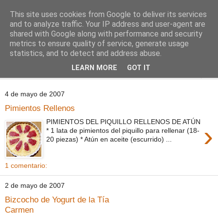
This site uses cookies from Google to deliver its services
Comoju
and to analyze traffic. Your IP address and user-agent are
shared with Google along with performance and security
metrics to ensure quality of service, generate usage
La Cocina del Día a Día y el día a día de la Gastronomía
statistics, and to detect and address abuse.
LEARN MORE
GOT IT
▼
4 de mayo de 2007
Pimientos Rellenos
PIMIENTOS DEL PIQUILLO RELLENOS DE ATÚN
›
* 1 lata de pimientos del piquillo para rellenar (18-
20 piezas) * Atún en aceite (escurrido) ...
1 comentario:
2 de mayo de 2007
Bizcocho de Yogurt de la Tía
Carmen