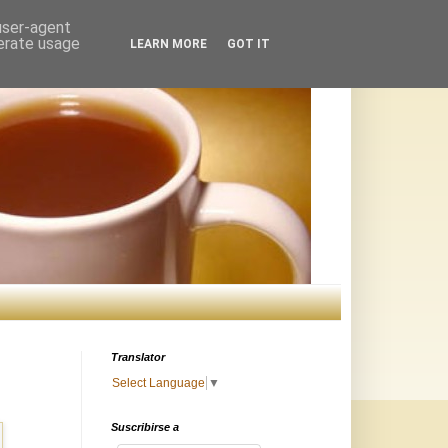
 user-agent
nerate usage
LEARN MORE
GOT IT
Translator
Select Language
▼
Suscribirse a