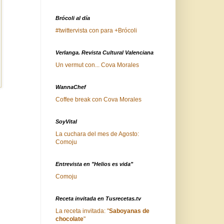
Brócoli al día
#twittervista con para +Brócoli
Verlanga. Revista Cultural Valenciana
Un vermut con... Cova Morales
WannaChef
Coffee break con Cova Morales
SoyVital
La cuchara del mes de Agosto:
Comoju
Entrevista en "Helios es vida"
Comoju
Receta invitada en Tusrecetas.tv
La receta invitada: "
Saboyanas de
chocolate
"