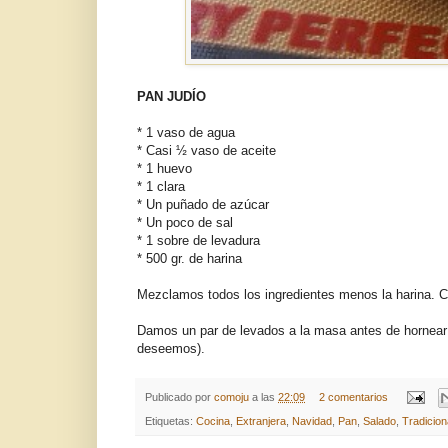
PAN JUDÍO
* 1 vaso de agua
* Casi ½ vaso de aceite
* 1 huevo
* 1 clara
* Un puñado de azúcar
* Un poco de sal
* 1 sobre de levadura
* 500 gr. de harina
Mezclamos todos los ingredientes menos la harina. 
Damos un par de levados a la masa antes de hornear
deseemos).
Publicado por
comoju
a las
22:09
2 comentarios
Etiquetas:
Cocina
,
Extranjera
,
Navidad
,
Pan
,
Salado
,
Tradicion