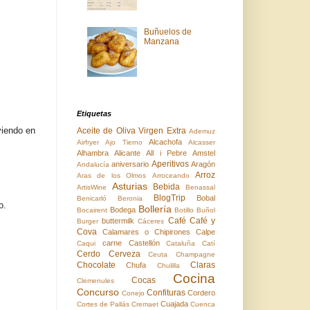
Buñuelos de
Manzana
Etiquetas
viendo en
Aceite de Oliva Virgen Extra
Ademuz
Alcachofa
Airfryer
Ajo Tierno
Alcasser
Alhambra
Alicante
All i Pebre
Amstel
Aperitivos
aniversario
Aragón
Andalucía
Arroz
Aras de los Olmos
Arroceando
Asturias
Bebida
ArtisWine
Benassal
BlogTrip
Bobal
Benicarló
Beronia
ío.
Bollería
Bodega
Bocairent
Botillo
Buñol
Café
Café y
buttermilk
Burger
Cáceres
Cova
Calamares o Chipirones
Calpe
carne
Castellón
Caqui
Cataluña
Catí
Cerdo
Cerveza
Ceuta
Champagne
Chocolate
Claras
Chufa
Chulilla
Cocina
Cocas
Clemenules
Concurso
Confituras
Cordero
Conejo
Cuajada
Cortes de Pallás
Cremaet
Cuenca