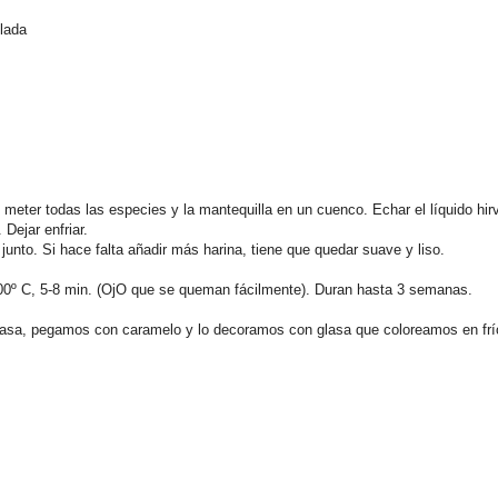
llada
s meter todas las especies y la mantequilla en un cuenco. Echar el líquido hir
Dejar enfriar.
junto. Si hace falta añadir más harina, tiene que quedar suave y liso.
 200º C, 5-8 min. (OjO que se queman fácilmente). Duran hasta 3 semanas.
 casa, pegamos con caramelo y lo decoramos con glasa que coloreamos en fr