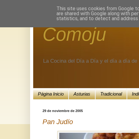
Encuéntranos en Google+.
This site uses cookies from Google to 
are shared with Google along with per
statistics, and to detect and address
Comoju
La Cocina del Día a Día y el día a día d
Página Inicio
Asturias
Tradicional
Ind
29 de noviembre de 2005
Pan Judío