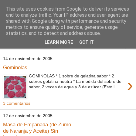
This site uses cookies from Google to deliver its services
Comoju
and to analyze traffic. Your IP address and user-agent are
shared with Google along with performance and security
metrics to ensure quality of service, generate usage
La Cocina del Día a Día y el día a día de la Gastronomía
statistics, and to detect and address abuse.
LEARN MORE
GOT IT
▼
14 de noviembre de 2005
Gominolas
GOMINOLAS * 1 sobre de gelatina sabor * 2
›
sobres gelatina neutra * La medida del sobre de
sabor, 2 veces de agua y 3 de azúcar (Esto l...
3 comentarios:
12 de noviembre de 2005
Masa de Empanada (de Zumo
de Naranja y Aceite) Sin