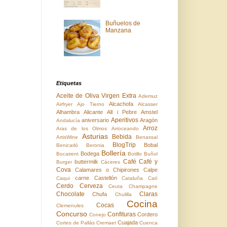
Buñuelos de
Manzana
Etiquetas
Aceite de Oliva Virgen Extra
Ademuz
Alcachofa
Airfryer
Ajo Tierno
Alcasser
Alhambra
Alicante
All i Pebre
Amstel
Aperitivos
aniversario
Aragón
Andalucía
Arroz
Aras de los Olmos
Arroceando
Asturias
Bebida
ArtisWine
Benassal
BlogTrip
Bobal
Benicarló
Beronia
Bollería
Bodega
Bocairent
Botillo
Buñol
Café
Café y
buttermilk
Burger
Cáceres
Cova
Calamares o Chipirones
Calpe
carne
Castellón
Caqui
Cataluña
Catí
Cerdo
Cerveza
Ceuta
Champagne
Chocolate
Claras
Chufa
Chulilla
Cocina
Cocas
Clemenules
Concurso
Confituras
Cordero
Conejo
Cuajada
Cortes de Pallás
Cremaet
Cuenca