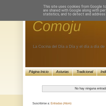
Encuéntranos en Google+.
This site uses cookies from Google to 
are shared with Google along with per
statistics, and to detect and address
Comoju
La Cocina del Día a Día y el día a día d
Página Inicio
Asturias
Tradicional
Ind
No hay ninguna entrad
Suscribirse a:
Entradas (Atom)