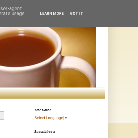
 user-agent
nerate usage
LEARN MORE
GOT IT
Translator
Select Language
▼
Suscribirse a