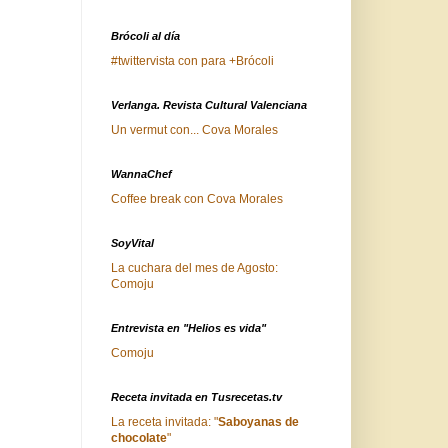
Brócoli al día
#twittervista con para +Brócoli
Verlanga. Revista Cultural Valenciana
Un vermut con... Cova Morales
WannaChef
Coffee break con Cova Morales
SoyVital
La cuchara del mes de Agosto:
Comoju
Entrevista en "Helios es vida"
Comoju
Receta invitada en Tusrecetas.tv
La receta invitada: "
Saboyanas de
chocolate
"