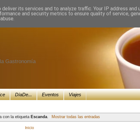
deliver its services and to analyze traffic. Your IP address and
formance and security metrics to ensure quality of service, ge
 abuse.
e la Gastronomía
ice
DíaDe...
Eventos
Viajes
a con la etiqueta
Escanda
.
Mostrar todas las entradas
Inicio